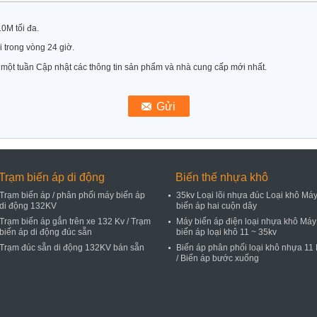
10M tối đa.
ôi trong vòng 24 giờ.
n một tuần Cập nhật các thông tin sản phẩm và nhà cung cấp mới nhất.
Trạm biến áp di động
Biến thế nhựa khô
Trạm biến áp / phân phối máy biến áp
35kv Loại lõi nhựa đúc Loại khô Má
di động 132KV
biến áp hai cuộn dây
Trạm biến áp gắn trên xe 132 Kv / Trạm
Máy biến áp điện loại nhựa khô Máy
biến áp di động đúc sẵn
biến áp loại khô 11 ~ 35kv
Trạm đúc sẵn di động 132KV bán sẵn
Biến áp phân phối loại khô nhựa 11
/ Biến áp bước xuống