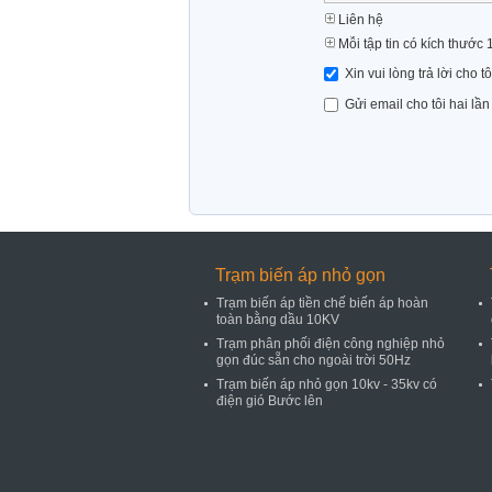
Liên hệ
Mỗi tập tin có kích thước 
Xin vui lòng trả lời cho t
Gửi email cho tôi hai lầ
Trạm biến áp nhỏ gọn
Trạm biến áp tiền chế biến áp hoàn
toàn bằng dầu 10KV
Trạm phân phối điện công nghiệp nhỏ
gọn đúc sẵn cho ngoài trời 50Hz
Trạm biến áp nhỏ gọn 10kv - 35kv có
điện gió Bước lên