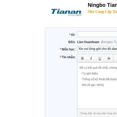
Ningbo Tian
Nhà Cung Cấp Xá
từ:
Đến:
Lian Huanhuan
(
Ningbo Ti
Môn học:
Tin nhắn:
Thông điệp của bạn phải trong kho