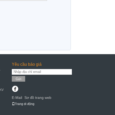
Yêu cầu báo giá
y
Gửi
 KV
E-Mail
Sơ đồ trang web
|
Trang di động