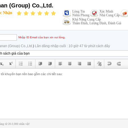
an (Group) Co.,Ltd.
Lòng Tin
Xác Minh
c Nhận
Niêm Phong
Nhà Cung Cấp
Khả Năng Cung Cấp
Thẩm Định, Lượng Định, Đánh Giá
Nhập ID Email của bạn xin vui lòng.
anan (Group) Co.,Ltd.
)
Lân đăng nhập cuôi : 10 giờ 47 từ phút cách đây
ảng từ 20-3.000 nhân vật!